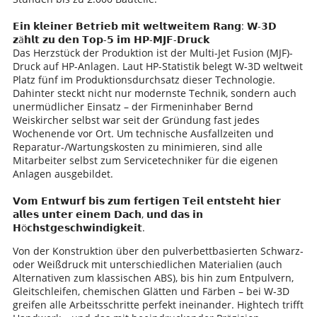
𝗘𝗶𝗻 𝗸𝗹𝗲𝗶𝗻𝗲𝗿 𝗕𝗲𝘁𝗿𝗶𝗲𝗯 𝗺𝗶𝘁 𝘄𝗲𝗹𝘁𝘄𝗲𝗶𝘁𝗲𝗺 𝗥𝗮𝗻𝗴: 𝗪-𝟯𝗗
𝘇ä𝗵𝗹𝘁 𝘇𝘂 𝗱𝗲𝗻 𝗧𝗼𝗽-𝟱 𝗶𝗺 𝗛𝗣-𝗠𝗝𝗙-𝗗𝗿𝘂𝗰𝗸
Das Herzstück der Produktion ist der Multi-Jet Fusion (MJF)-
Druck auf HP-Anlagen. Laut HP-Statistik belegt W-3D weltweit
Platz fünf im Produktionsdurchsatz dieser Technologie.
Dahinter steckt nicht nur modernste Technik, sondern auch
unermüdlicher Einsatz – der Firmeninhaber Bernd
Weiskircher selbst war seit der Gründung fast jedes
Wochenende vor Ort. Um technische Ausfallzeiten und
Reparatur-/Wartungskosten zu minimieren, sind alle
Mitarbeiter selbst zum Servicetechniker für die eigenen
Anlagen ausgebildet.
𝗩𝗼𝗺 𝗘𝗻𝘁𝘄𝘂𝗿𝗳 𝗯𝗶𝘀 𝘇𝘂𝗺 𝗳𝗲𝗿𝘁𝗶𝗴𝗲𝗻 𝗧𝗲𝗶𝗹 𝗲𝗻𝘁𝘀𝘁𝗲𝗵𝘁 𝗵𝗶𝗲𝗿
𝗮𝗹𝗹𝗲𝘀 𝘂𝗻𝘁𝗲𝗿 𝗲𝗶𝗻𝗲𝗺 𝗗𝗮𝗰𝗵, 𝘂𝗻𝗱 𝗱𝗮𝘀 𝗶𝗻
𝗛ö𝗰𝗵𝘀𝘁𝗴𝗲𝘀𝗰𝗵𝘄𝗶𝗻𝗱𝗶𝗴𝗸𝗲𝗶𝘁.
Von der Konstruktion über den pulverbettbasierten Schwarz-
oder Weißdruck mit unterschiedlichen Materialien (auch
Alternativen zum klassischen ABS), bis hin zum Entpulvern,
Gleitschleifen, chemischen Glätten und Färben – bei W-3D
greifen alle Arbeitsschritte perfekt ineinander. Hightech trifft