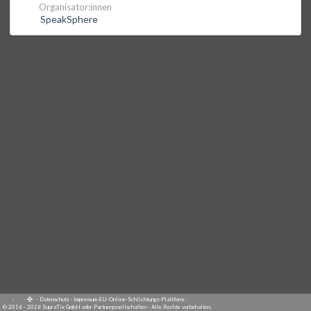
Organisator:innen
SpeakSphere
·
·
·
Datenschutz
·
Impressum
EU-Online-Schlichtungs-Plattform
·
© 2016 - 2026 SupraTix GmbH oder Partnergesellschaften - Alle Rechte vorbehalten.