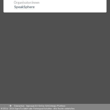
Organisator:innen
SpeakSphere
·
·
·
Datenschutz
·
Impressum
EU-Online-Schlichtungs-Plattform
·
© 2016 - 2026 SupraTix GmbH oder Partnergesellschaften - Alle Rechte vorbehalten.