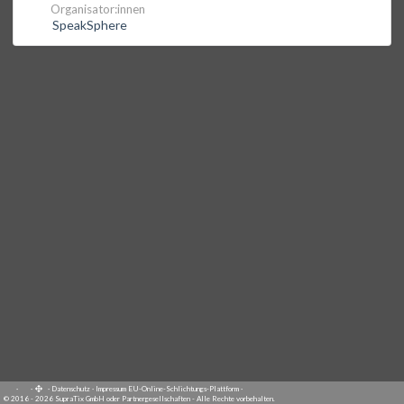
Organisator:innen
SpeakSphere
·
·
·
Datenschutz
·
Impressum
EU-Online-Schlichtungs-Plattform
·
© 2016 - 2026 SupraTix GmbH oder Partnergesellschaften - Alle Rechte vorbehalten.