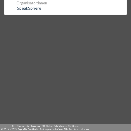
Organisator:innen
SpeakSphere
·
·
·
Datenschutz
·
Impressum
EU-Online-Schlichtungs-Plattform
·
© 2016 - 2026 SupraTix GmbH oder Partnergesellschaften - Alle Rechte vorbehalten.