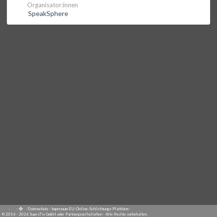
Organisator:innen
SpeakSphere
·
·
·
Datenschutz
·
Impressum
EU-Online-Schlichtungs-Plattform
·
© 2016 - 2026 SupraTix GmbH oder Partnergesellschaften - Alle Rechte vorbehalten.