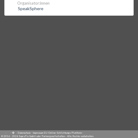
Organisator:innen
SpeakSphere
·
·
·
Datenschutz
·
Impressum
EU-Online-Schlichtungs-Plattform
·
© 2016 - 2026 SupraTix GmbH oder Partnergesellschaften - Alle Rechte vorbehalten.