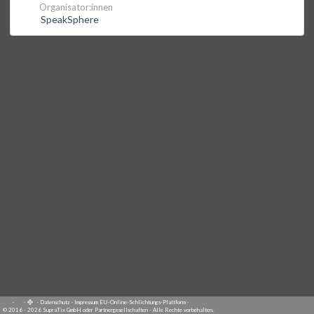
Organisator:innen
SpeakSphere
·
·
·
Datenschutz
·
Impressum
EU-Online-Schlichtungs-Plattform
·
© 2016 - 2026 SupraTix GmbH oder Partnergesellschaften - Alle Rechte vorbehalten.