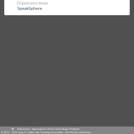
Organisator:innen
SpeakSphere
·
·
·
Datenschutz
·
Impressum
EU-Online-Schlichtungs-Plattform
·
© 2016 - 2026 SupraTix GmbH oder Partnergesellschaften - Alle Rechte vorbehalten.