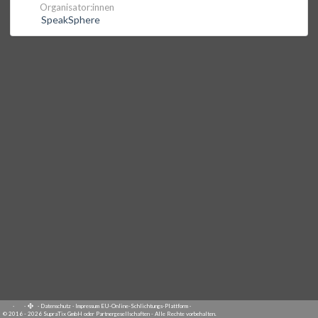
Organisator:innen
SpeakSphere
·
·
·
Datenschutz
·
Impressum
EU-Online-Schlichtungs-Plattform
·
© 2016 - 2026 SupraTix GmbH oder Partnergesellschaften - Alle Rechte vorbehalten.