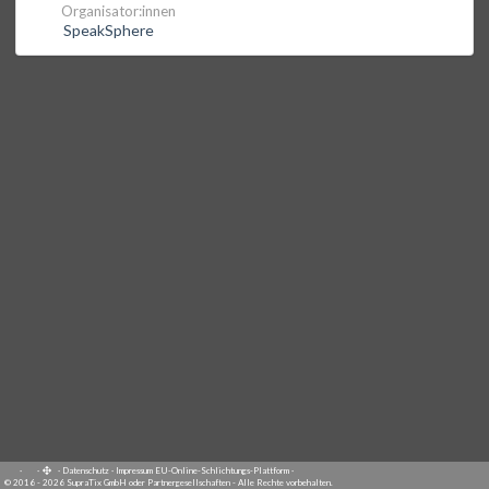
Organisator:innen
SpeakSphere
·
·
·
Datenschutz
·
Impressum
EU-Online-Schlichtungs-Plattform
·
© 2016 - 2026 SupraTix GmbH oder Partnergesellschaften - Alle Rechte vorbehalten.