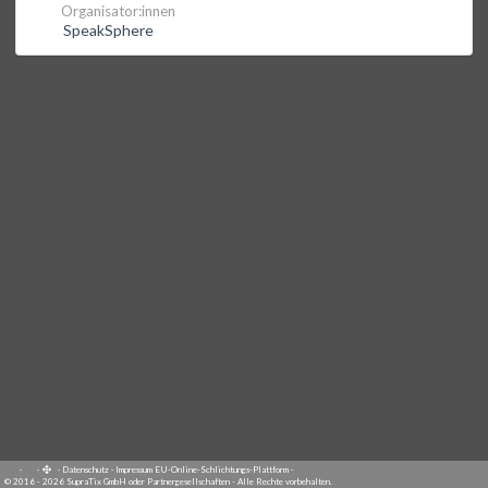
Organisator:innen
SpeakSphere
·
·
·
Datenschutz
·
Impressum
EU-Online-Schlichtungs-Plattform
·
© 2016 - 2026 SupraTix GmbH oder Partnergesellschaften - Alle Rechte vorbehalten.