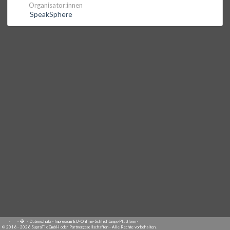
Organisator:innen
SpeakSphere
·
·
·
Datenschutz
·
Impressum
EU-Online-Schlichtungs-Plattform
·
© 2016 - 2026 SupraTix GmbH oder Partnergesellschaften - Alle Rechte vorbehalten.