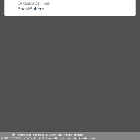
Organisator:innen
SpeakSphere
·
·
·
Datenschutz
·
Impressum
EU-Online-Schlichtungs-Plattform
·
© 2016 - 2026 SupraTix GmbH oder Partnergesellschaften - Alle Rechte vorbehalten.