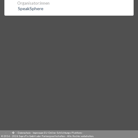
Organisator:innen
SpeakSphere
·
·
·
Datenschutz
·
Impressum
EU-Online-Schlichtungs-Plattform
·
© 2016 - 2026 SupraTix GmbH oder Partnergesellschaften - Alle Rechte vorbehalten.