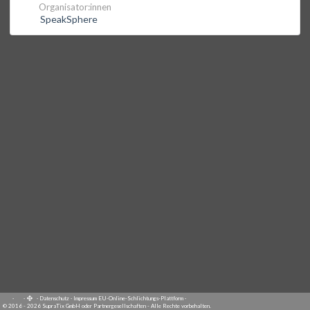
Organisator:innen
SpeakSphere
·
·
·
Datenschutz
·
Impressum
EU-Online-Schlichtungs-Plattform
·
© 2016 - 2026 SupraTix GmbH oder Partnergesellschaften - Alle Rechte vorbehalten.