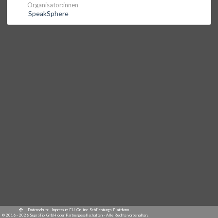
Organisator:innen
SpeakSphere
·
·
·
Datenschutz
·
Impressum
EU-Online-Schlichtungs-Plattform
·
© 2016 - 2026 SupraTix GmbH oder Partnergesellschaften - Alle Rechte vorbehalten.