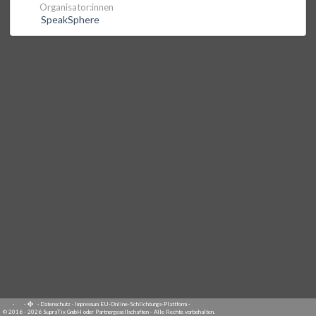
Organisator:innen
SpeakSphere
·
·
·
Datenschutz
·
Impressum
EU-Online-Schlichtungs-Plattform
·
© 2016 - 2026 SupraTix GmbH oder Partnergesellschaften - Alle Rechte vorbehalten.