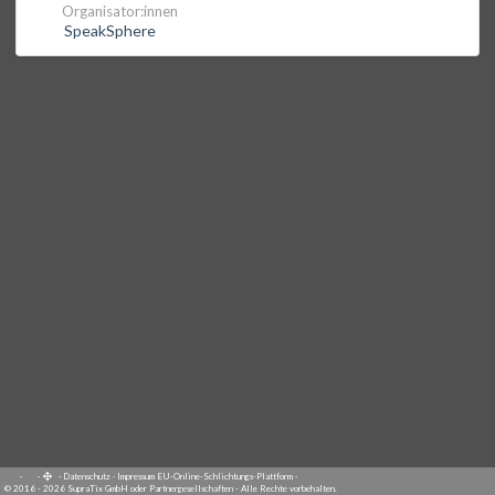
Organisator:innen
SpeakSphere
·
·
·
Datenschutz
·
Impressum
EU-Online-Schlichtungs-Plattform
·
© 2016 - 2026 SupraTix GmbH oder Partnergesellschaften - Alle Rechte vorbehalten.