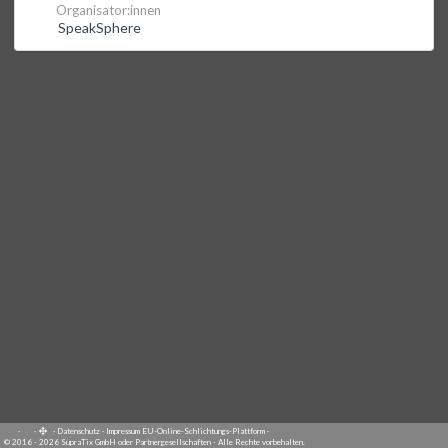
Organisator:innen
SpeakSphere
·
·
·
Datenschutz
·
Impressum
EU-Online-Schlichtungs-Plattform
·
© 2016 - 2026 SupraTix GmbH oder Partnergesellschaften - Alle Rechte vorbehalten.