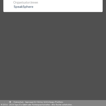
Organisator:innen
SpeakSphere
·
·
·
Datenschutz
·
Impressum
EU-Online-Schlichtungs-Plattform
·
© 2016 - 2026 SupraTix GmbH oder Partnergesellschaften - Alle Rechte vorbehalten.