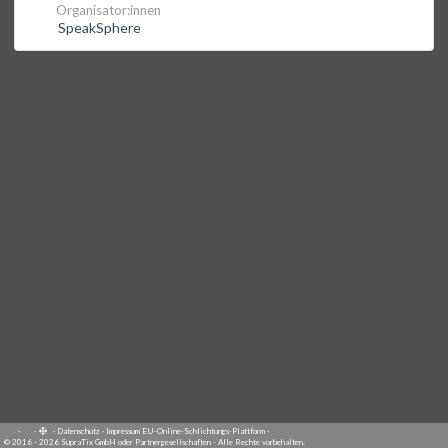
Organisator:innen
SpeakSphere
·
·
·
Datenschutz
·
Impressum
EU-Online-Schlichtungs-Plattform
·
© 2016 - 2026 SupraTix GmbH oder Partnergesellschaften - Alle Rechte vorbehalten.