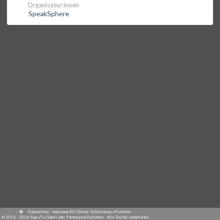
Organisator:innen
SpeakSphere
·
·
·
Datenschutz
·
Impressum
EU-Online-Schlichtungs-Plattform
·
© 2016 - 2026 SupraTix GmbH oder Partnergesellschaften - Alle Rechte vorbehalten.