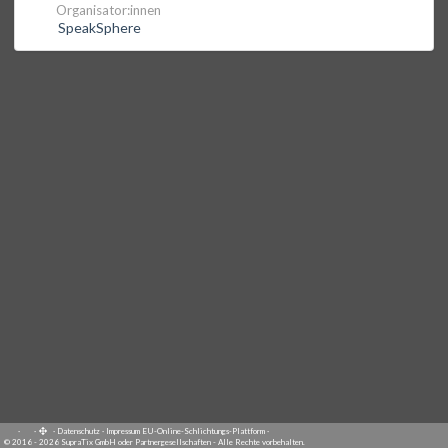
Organisator:innen
SpeakSphere
·
·
·
Datenschutz
·
Impressum
EU-Online-Schlichtungs-Plattform
·
© 2016 - 2026 SupraTix GmbH oder Partnergesellschaften - Alle Rechte vorbehalten.