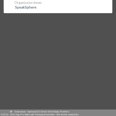
Organisator:innen
SpeakSphere
·
·
·
Datenschutz
·
Impressum
EU-Online-Schlichtungs-Plattform
·
© 2016 - 2026 SupraTix GmbH oder Partnergesellschaften - Alle Rechte vorbehalten.