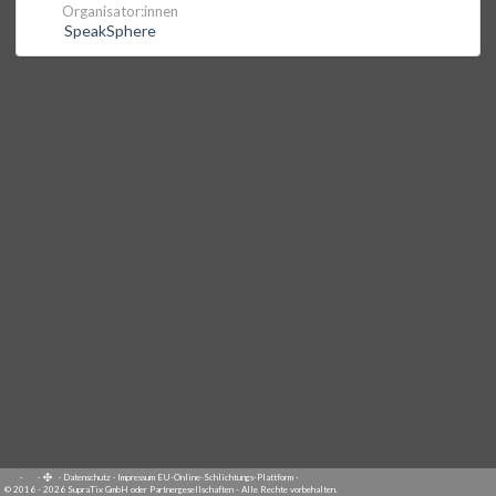
Organisator:innen
SpeakSphere
·
·
·
Datenschutz
·
Impressum
EU-Online-Schlichtungs-Plattform
·
© 2016 - 2026 SupraTix GmbH oder Partnergesellschaften - Alle Rechte vorbehalten.