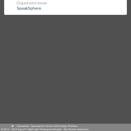
Organisator:innen
SpeakSphere
·
·
·
Datenschutz
·
Impressum
EU-Online-Schlichtungs-Plattform
·
© 2016 - 2026 SupraTix GmbH oder Partnergesellschaften - Alle Rechte vorbehalten.