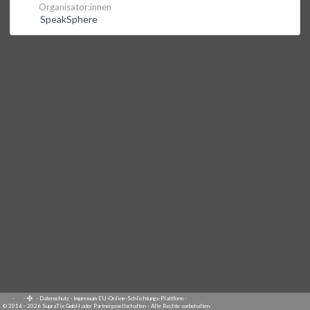
Organisator:innen
SpeakSphere
·
·
·
Datenschutz
·
Impressum
EU-Online-Schlichtungs-Plattform
·
© 2016 - 2026 SupraTix GmbH oder Partnergesellschaften - Alle Rechte vorbehalten.