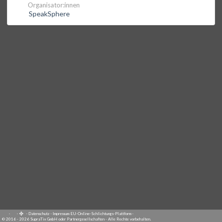
Organisator:innen
SpeakSphere
·
·
·
Datenschutz
·
Impressum
EU-Online-Schlichtungs-Plattform
·
© 2016 - 2026 SupraTix GmbH oder Partnergesellschaften - Alle Rechte vorbehalten.