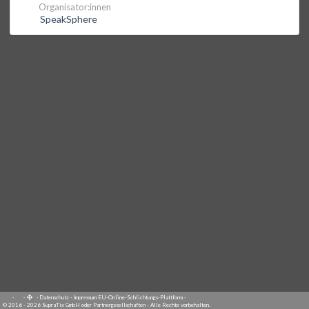
Organisator:innen
SpeakSphere
·
·
·
Datenschutz
·
Impressum
EU-Online-Schlichtungs-Plattform
·
© 2016 - 2026 SupraTix GmbH oder Partnergesellschaften - Alle Rechte vorbehalten.