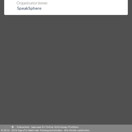
Organisator:innen
SpeakSphere
·
·
·
Datenschutz
·
Impressum
EU-Online-Schlichtungs-Plattform
·
© 2016 - 2026 SupraTix GmbH oder Partnergesellschaften - Alle Rechte vorbehalten.