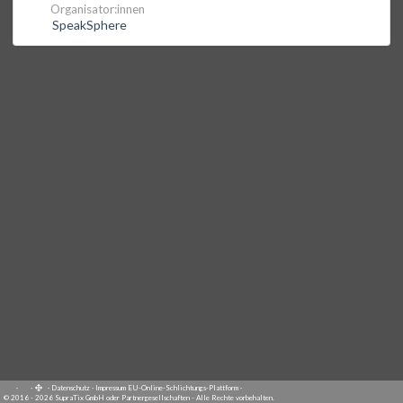
Organisator:innen
SpeakSphere
·
·
·
Datenschutz
·
Impressum
EU-Online-Schlichtungs-Plattform
·
© 2016 - 2026 SupraTix GmbH oder Partnergesellschaften - Alle Rechte vorbehalten.