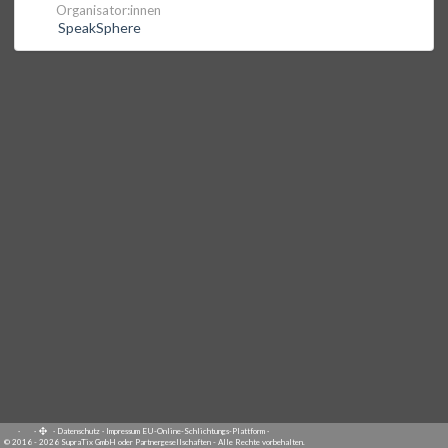
Organisator:innen
SpeakSphere
·
·
·
Datenschutz
·
Impressum
EU-Online-Schlichtungs-Plattform
·
© 2016 - 2026 SupraTix GmbH oder Partnergesellschaften - Alle Rechte vorbehalten.