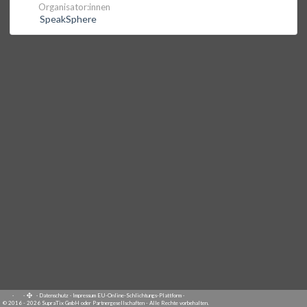
Organisator:innen
SpeakSphere
·
·
·
Datenschutz
·
Impressum
EU-Online-Schlichtungs-Plattform
·
© 2016 - 2026 SupraTix GmbH oder Partnergesellschaften - Alle Rechte vorbehalten.