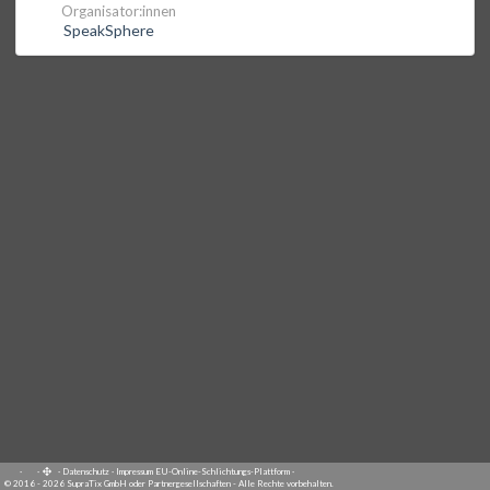
Organisator:innen
SpeakSphere
·
·
·
Datenschutz
·
Impressum
EU-Online-Schlichtungs-Plattform
·
© 2016 - 2026 SupraTix GmbH oder Partnergesellschaften - Alle Rechte vorbehalten.