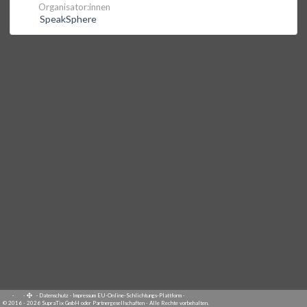
Organisator:innen
SpeakSphere
·
·
·
Datenschutz
·
Impressum
EU-Online-Schlichtungs-Plattform
·
© 2016 - 2026 SupraTix GmbH oder Partnergesellschaften - Alle Rechte vorbehalten.