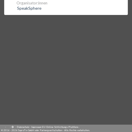
Organisator:innen
SpeakSphere
·
·
·
Datenschutz
·
Impressum
EU-Online-Schlichtungs-Plattform
·
© 2016 - 2026 SupraTix GmbH oder Partnergesellschaften - Alle Rechte vorbehalten.