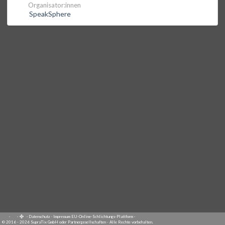
Organisator:innen
SpeakSphere
·
·
·
Datenschutz
·
Impressum
EU-Online-Schlichtungs-Plattform
·
© 2016 - 2026 SupraTix GmbH oder Partnergesellschaften - Alle Rechte vorbehalten.