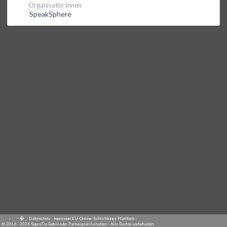
Organisator:innen
SpeakSphere
·
·
·
Datenschutz
·
Impressum
EU-Online-Schlichtungs-Plattform
·
© 2016 - 2026 SupraTix GmbH oder Partnergesellschaften - Alle Rechte vorbehalten.