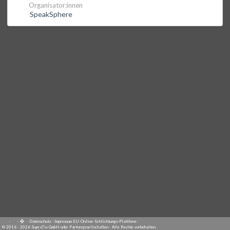
Organisator:innen
SpeakSphere
·
·
·
Datenschutz
·
Impressum
EU-Online-Schlichtungs-Plattform
·
© 2016 - 2026 SupraTix GmbH oder Partnergesellschaften - Alle Rechte vorbehalten.